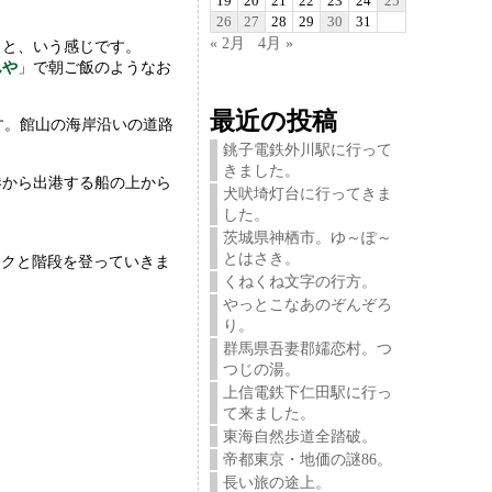
19
20
21
22
23
24
25
26
27
28
29
30
31
« 2月
4月 »
。と、いう感じです。
んや
」で朝ご飯のようなお
最近の投稿
す。館山の海岸沿いの道路
銚子電鉄外川駅に行って
きました。
港から出港する船の上から
犬吠埼灯台に行ってきま
した。
茨城県神栖市。ゆ～ぽ～
とはさき。
テクと階段を登っていきま
くねくね文字の行方。
やっとこなあのぞんぞろ
り。
群馬県吾妻郡嬬恋村。つ
つじの湯。
上信電鉄下仁田駅に行っ
て来ました。
東海自然歩道全踏破。
帝都東京・地価の謎86。
長い旅の途上。