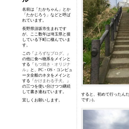
名前は「たかちゃん」とか
「たかじろう」などと呼ば
れています。
長野県須坂市生まれです
が、ここ数年は埼玉県と接
している下町に棲んでいま
す。
この「
よろずなブログ。
」
の他に食べ物系をメインと
する「
もつ焼き・オリジナ
ル
」と、PC・OS・コンピュ
ータ全般のネタをメインと
する「
かけまわる子犬。
」
の三つを使い分けつつ継続
して書き連ねています。
すると、初めて行ったん
です;-)。
宜しくお願いします。