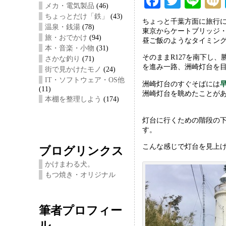
F
T
Li
メカ・電気製品
(46)
ac
wi
ne
ちょっとだけ「鉄」
(43)
ちょっと千葉方面に旅行
温泉・銭湯
(78)
eb
tt
i
東京からケートブリッジ
旅・おでかけ
(94)
昼ご飯のようなタイミン
oo
er
本・音楽・小物
(31)
そのままR127を南下し、
さかな釣り
(71)
k
を進み一路、洲崎灯台を
街で見かけたモノ
(24)
IT・ソフトウェア・OS他
洲崎灯台のすぐそばには
(11)
洲崎灯台を眺めたことが
本棚を整理しよう
(174)
灯台に行くための階段の下
す。
こんな感じで灯台を見上
ブログリンクス
かけまわる犬。
もつ焼き・オリジナル
筆者プロフィー
ル