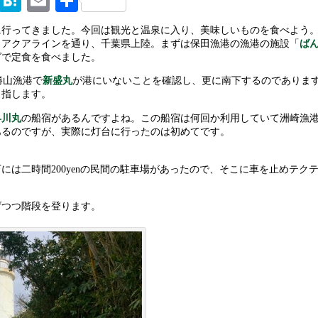
M
H
E
共
ix
at
m
有
に行ってきました。今回は観光と温泉に入り、美味しいものを食べよう
en
ai
・アクアラインを通り、千葉県上陸。まずは保田漁港の漁港の施設「
ば
グで定食を食べました。
a
l
勝山漁港で
新盛丸
が港にいないことを確認し、更に南下するのでありま
目指します。
早川丸
の船宿があるんですよね。この船宿は何回か利用していて洲崎漁
あるのですが、実際に灯台に行ったのは初めてです。
には二時間200yenの民間の駐車場があったので、そこに車を止めテク
げつつ階段を登ります。