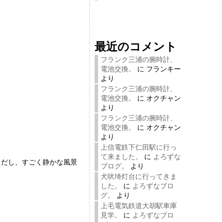
最近のコメント
フランク三浦の腕時計、
電池交換。
に
フランキー
より
フランク三浦の腕時計、
電池交換。
に
オクチャン
より
フランク三浦の腕時計、
電池交換。
に
オクチャン
より
上信電鉄下仁田駅に行っ
て来ました。
に
よろずな
ただし、すごく静かな風景
ブログ。
より
犬吠埼灯台に行ってきま
した。
に
よろずなブロ
グ。
より
上毛電気鉄道大胡駅車庫
見学。
に
よろずなブロ