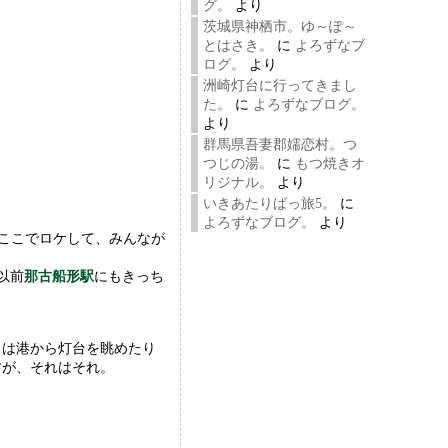
グ。
より
茨城県神栖市。ゆ～ぽ～
とはさき。
に
よろずなブ
ログ。
より
洲崎灯台に行ってきまし
た。
に
よろずなブログ。
より
群馬県吾妻郡嬬恋村。つ
つじの湯。
に
もつ焼きオ
リジナル。
より
いきあたりばっ旅5。
に
よろずなブログ。
より
はここでロケして、みんなが
以前
那古船形駅
にもきっち
きは港から灯台を眺めたり
すが、それはそれ。