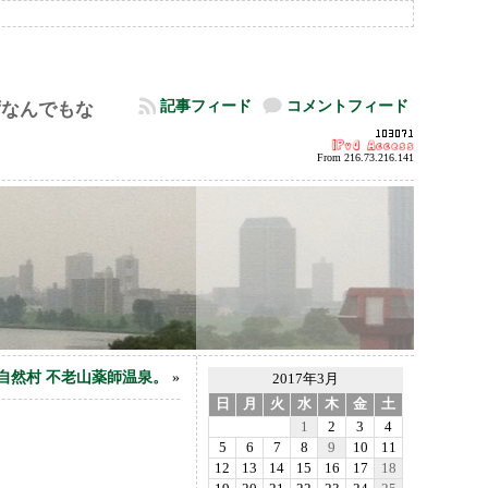
記事フィード
コメントフィード
ずなんでもな
From 216.73.216.141
自然村 不老山薬師温泉。
»
2017年3月
日
月
火
水
木
金
土
1
2
3
4
5
6
7
8
9
10
11
12
13
14
15
16
17
18