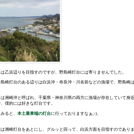
ては乙浜辺りを目指すのですが、野島崎灯台には寄りませんでした。
野島崎灯台のある辺りは白浜沖・布良沖・川名前などの漁場で、野島崎
りは洲崎沖と呼ばれ、千葉県・神奈川県の両方に漁場が存在していて身
で、僕的には好きな灯台です。
てみると、
本土最東端の灯台
に行っておりますなぁ;-)。
旅は洲崎灯台をあとにし、グルッと回って、白浜方面を目指すのであり