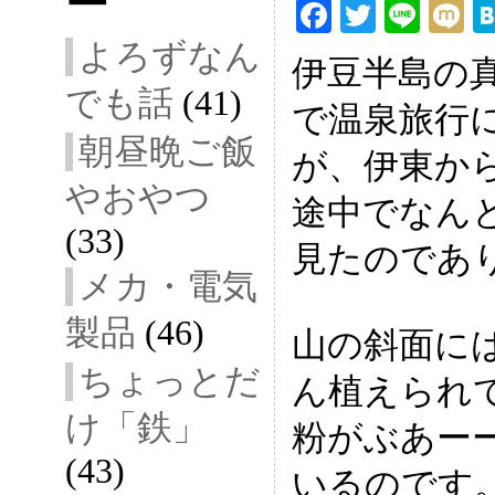
ー
F
T
Li
ac
wi
ne
ix
よろずなん
伊豆半島の
eb
tt
i
でも話
(41)
で温泉旅行
oo
er
朝昼晩ご飯
k
が、伊東か
やおやつ
途中でなん
(33)
見たのであ
メカ・電気
製品
(46)
山の斜面に
ちょっとだ
ん植えられ
け「鉄」
粉がぶあー
(43)
いるのです