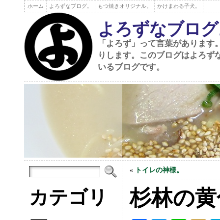
ホーム
よろずなブログ。
もつ焼きオリジナル。
かけまわる子犬。
よろずなブログ
「よろず」って言葉があります
りします。このブログはよろず
いるブログです。
«
トイレの神様。
杉林の黄
カテゴリ