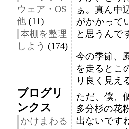
ウェア・OS
ぁ。真ん中
他
(11)
がかかって
本棚を整理
と思うんで
しよう
(174)
今の季節、
を走るとこ
り良く見え
ブログリ
ただ、僕、
ンクス
多分杉の花
出ないです
かけまわる