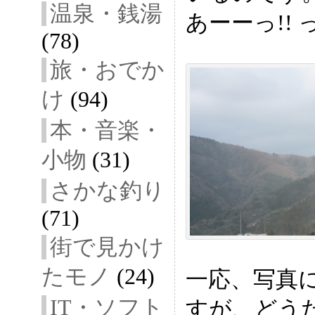
温泉・銭湯
あーーっ!!
(78)
旅・おでか
け
(94)
本・音楽・
小物
(31)
さかな釣り
(71)
街で見かけ
たモノ
(24)
一応、写真
IT・ソフト
すが、どう