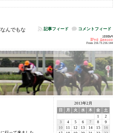
記事フィード
コメントフィード
ずなんでもな
From 216.73.216.144
2013年2月
日
月
火
水
木
金
土
1
2
3
4
5
6
7
8
9
10
11
12
13
14
15
16
りに行って来ました。