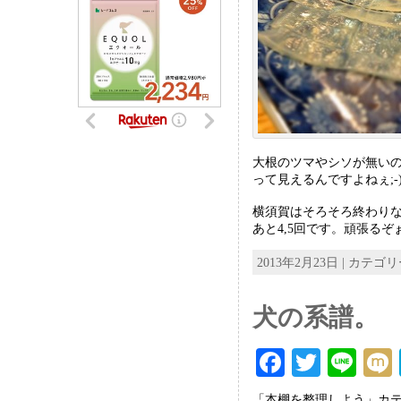
大根のツマやシソが無い
って見えるんですよねぇ;-
横須賀はそろそろ終わり
あと4,5回です。頑張るぞ
2013年2月23日 | カテゴ
犬の系譜。
F
T
Li
ac
wi
ne
「本棚を整理しよう」カテ