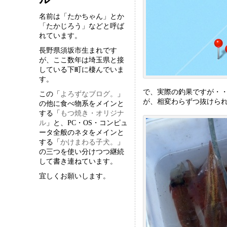
名前は「たかちゃん」とか
「たかじろう」などと呼ば
れています。
長野県須坂市生まれです
が、ここ数年は埼玉県と接
している下町に棲んでいま
す。
で、実際の釣果ですが・・
この「
よろずなブログ。
」
が、相変わらずつ抜けられ
の他に食べ物系をメインと
する「
もつ焼き・オリジナ
ル
」と、PC・OS・コンピュ
ータ全般のネタをメインと
する「
かけまわる子犬。
」
の三つを使い分けつつ継続
して書き連ねています。
宜しくお願いします。