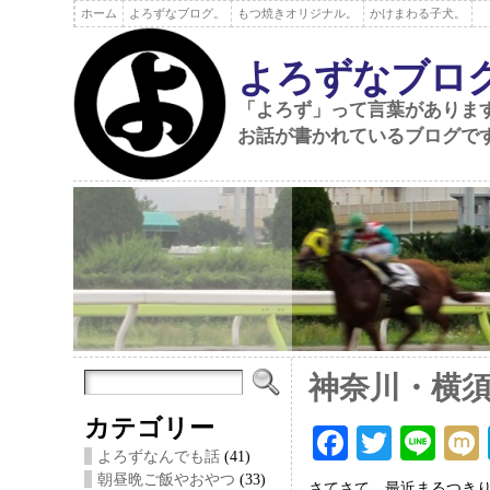
ホーム
よろずなブログ。
もつ焼きオリジナル。
かけまわる子犬。
よろずなブロ
「よろず」って言葉がありま
お話が書かれているブログで
神奈川・横
カテゴリー
F
T
Li
よろずなんでも話
(41)
ac
wi
ne
朝昼晩ご飯やおやつ
(33)
さてさて。最近まるつき