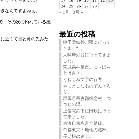
17
18
19
20
21
22
23
24
25
26
27
28
好きなんてすよねぇ。
« 1月
3月 »
で、その次に釣れている感
最近の投稿
当に近くて目と鼻の先みた
銚子電鉄外川駅に行って
きました。
犬吠埼灯台に行ってきま
した。
茨城県神栖市。ゆ～ぽ～
とはさき。
くねくね文字の行方。
やっとこなあのぞんぞろ
り。
群馬県吾妻郡嬬恋村。つ
つじの湯。
上信電鉄下仁田駅に行っ
て来ました。
東海自然歩道全踏破。
帝都東京・地価の謎86。
長い旅の途上。