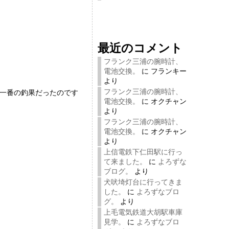
最近のコメント
フランク三浦の腕時計、
電池交換。
に
フランキー
より
フランク三浦の腕時計、
ン一番の釣果だったのです
電池交換。
に
オクチャン
より
フランク三浦の腕時計、
電池交換。
に
オクチャン
より
上信電鉄下仁田駅に行っ
て来ました。
に
よろずな
ブログ。
より
犬吠埼灯台に行ってきま
した。
に
よろずなブロ
グ。
より
上毛電気鉄道大胡駅車庫
見学。
に
よろずなブロ