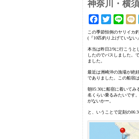
神奈川・横
F
T
Li
ac
wi
ne
この季節恒例のヤリイカ
eb
tt
i
(『10匹釣り上げていな
oo
er
本当は昨日2/9に行こう
したのでパスしました。
k
ました。
最近は洲崎沖の漁場が絶
でありました。この船宿
朝05:30に船宿に着いて
名くらい乗るみたいです
がないかー。
と、いうことで定刻の06