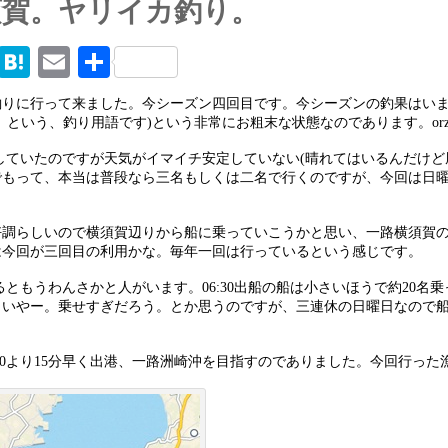
須賀。ヤリイカ釣り。
M
H
E
共
ix
at
m
有
釣りに行って来ました。今シーズン四回目です。今シーズンの釣果はい
en
ai
い』という、釣り用語です)という非常にお粗末な状態なのであります。or
a
l
としていたのですが天気がイマイチ安定していない(晴れてはいるんだけど
でもって、本当は普段なら三名もしくは二名で行くのですが、今回は日
好調らしいので横須賀辺りから船に乗っていこうかと思い、一路横須賀
は今回が三回目の利用かな。毎年一回は行っているという感じです。
みるともうわんさかと人がいます。06:30出船の船は小さいほうで約20名
。いやー。乗せすぎだろう。とか思うのですが、三連休の日曜日なので
:30より15分早く出港、一路洲崎沖を目指すのでありました。今回行っ