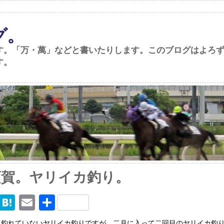
グ。
す。「万・萬」などと書いたりします。このブログはよろ
す。
須賀。ヤリイカ釣り。
M
H
E
共
ix
at
m
有
り釣れていないヤリイカ釣りですが、二月に入って二回目のヤリイカ釣