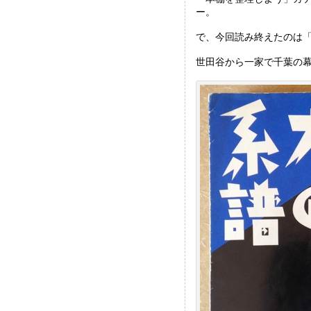
eb
tt
i
ー。
oo
er
で、今回読み終えたのは
k
世田谷から一家で千葉の