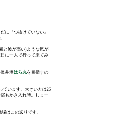
まだに『つ抜けていない』
z。
風と波が高い)ような気が
曜日に一人で行って来てみ
の長井港
はら丸
を目指すの
乗っています。大きい方は26
船宿もかき入れ時。しょー
た漁場はこの辺りです。