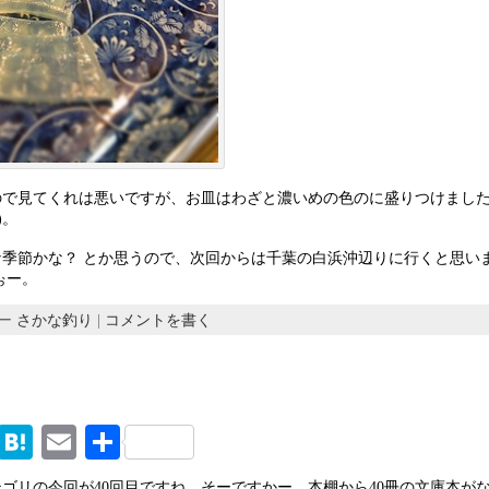
ので見てくれは悪いですが、お皿はわざと濃いめの色のに盛りつけまし
)。
な季節かな？ とか思うので、次回からは千葉の白浜沖辺りに行くと思い
ぉー。
リー
さかな釣り
|
コメントを書く
M
H
E
共
ix
at
m
有
ゴリの今回が40回目ですね。そーですかー。本棚から40冊の文庫本が