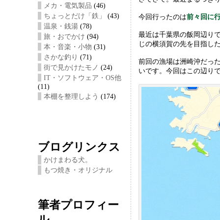
メカ・電気製品
(46)
eb
tt
i
ちょっとだけ「鉄」
(43)
今回行ったのは
前々回に
oo
er
温泉・銭湯
(78)
最近は千葉県の飯岡辺りで
旅・おでかけ
(94)
k
じの横須賀の先を目指し
本・音楽・小物
(31)
さかな釣り
(71)
前回の漁場は洲崎沖だっ
街で見かけたモノ
(24)
いです。今回はこの辺り
IT・ソフトウェア・OS他
(11)
本棚を整理しよう
(174)
ブログリンクス
かけまわる犬。
もつ焼き・オリジナル
筆者プロフィー
ル