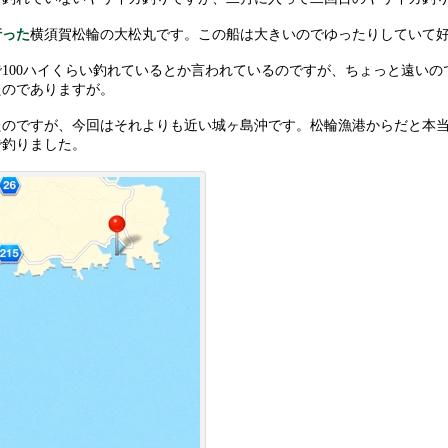
en
ai
行った
横須賀松輪の大松丸です。この船は大きいのでゆったりしていて
a
l
100ハイくらい釣れているとか言われているのですが、ちょっと遠いの
たのでありますが。
たのですが、今回はそれよりも近い城ヶ島沖です。松輪漁港からだと本
で釣りました。