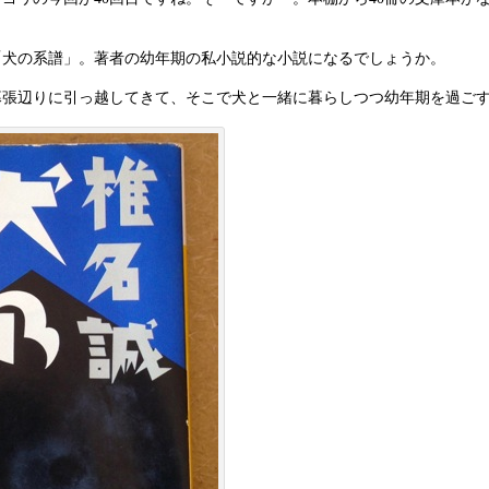
en
ai
a
l
「犬の系譜」。著者の幼年期の私小説的な小説になるでしょうか。
幕張辺りに引っ越してきて、そこで犬と一緒に暮らしつつ幼年期を過ご