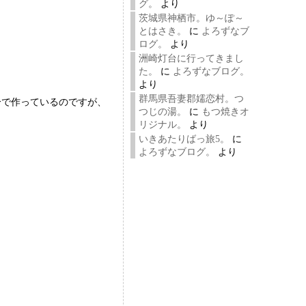
グ。
より
茨城県神栖市。ゆ～ぽ～
とはさき。
に
よろずなブ
ログ。
より
洲崎灯台に行ってきまし
た。
に
よろずなブログ。
より
群馬県吾妻郡嬬恋村。つ
分で作っているのですが、
つじの湯。
に
もつ焼きオ
リジナル。
より
いきあたりばっ旅5。
に
。
よろずなブログ。
より