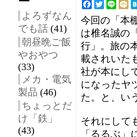
ー
F
T
Li
ac
wi
ne
ix
よろずなん
今回の「本
eb
tt
i
でも話
(41)
は椎名誠の
oo
er
朝昼晩ご飯
k
行」。旅の
やおやつ
載されいた
(33)
社が本にし
メカ・電気
になったヤ
製品
(46)
た。と、い
ちょっとだ
け「鉄」
それにして
(43)
「るるぶ」