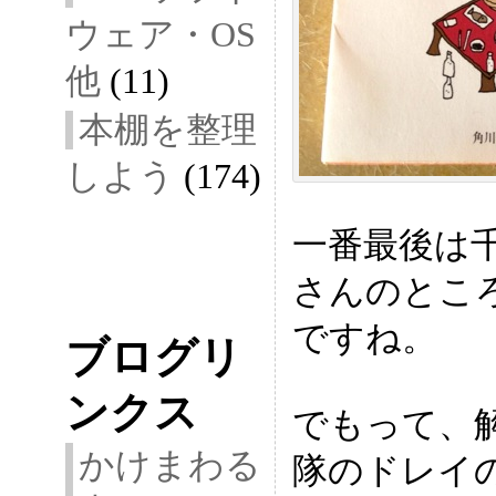
ウェア・OS
他
(11)
本棚を整理
しよう
(174)
一番最後は
さんのとこ
ですね。
ブログリ
ンクス
でもって、
かけまわる
隊のドレイ