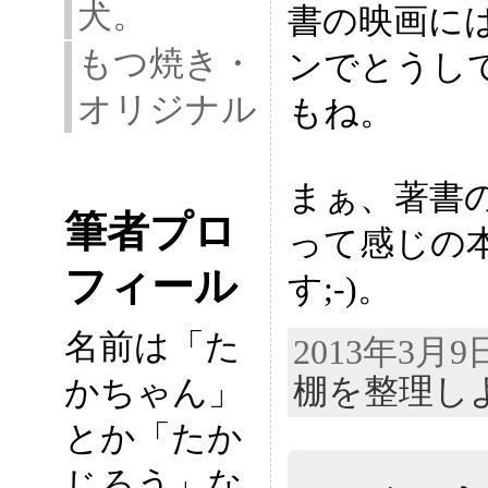
犬。
書の映画に
もつ焼き・
ンでとうし
オリジナル
もね。
まぁ、著書
筆者プロ
って感じの
フィール
す;-)。
名前は「た
2013年3月
棚を整理し
かちゃん」
とか「たか
じろう」な