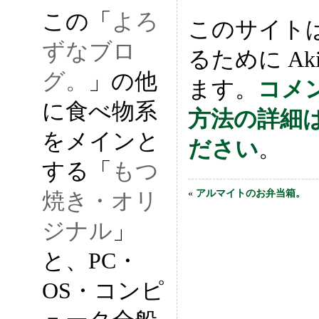
この「
よろ
このサイト
ずなブロ
るために Ak
グ。
」の他
ます。
コメ
に食べ物系
方法の詳細
をメインと
ださい
。
する「
もつ
«
アルマイトのお弁当箱。
焼き・オリ
ジナル
」
と、PC・
OS・コンピ