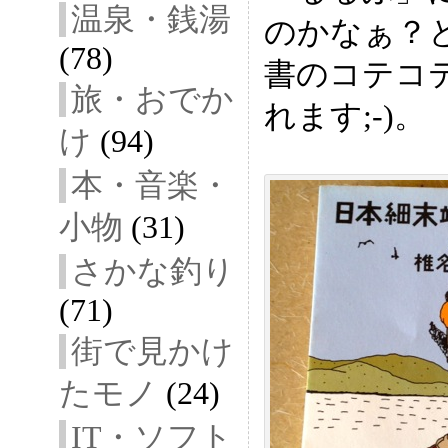
温泉・銭湯
のかなぁ？
(78)
書のコテコ
旅・おでか
れます;-)。
け
(94)
本・音楽・
小物
(31)
さかな釣り
(71)
街で見かけ
たモノ
(24)
IT・ソフト