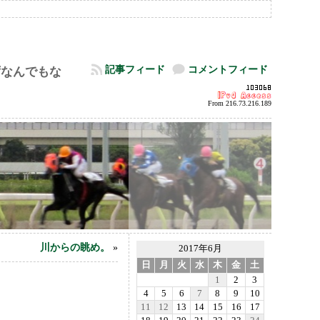
記事フィード
コメントフィード
ずなんでもな
From 216.73.216.189
川からの眺め。
»
2017年6月
日
月
火
水
木
金
土
1
2
3
4
5
6
7
8
9
10
11
12
13
14
15
16
17