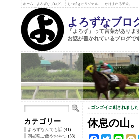
ホーム
よろずなブログ。
もつ焼きオリジナル。
かけまわる子犬。
よろずなブロ
「よろず」って言葉がありま
お話が書かれているブログで
«
ゴンズイに刺されました
カテゴリー
休息の山
よろずなんでも話
(41)
朝昼晩ご飯やおやつ
(33)