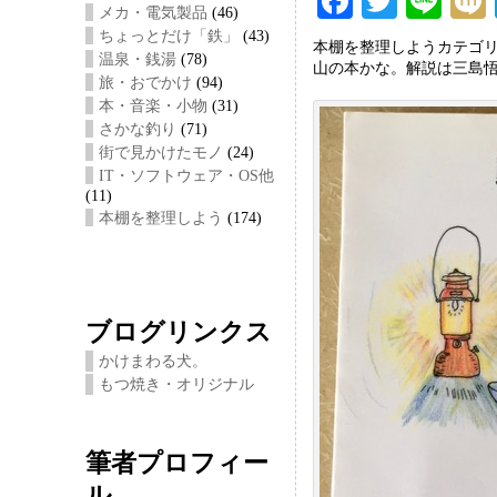
F
T
Li
メカ・電気製品
(46)
ac
wi
ne
ちょっとだけ「鉄」
(43)
本棚を整理しようカテゴ
温泉・銭湯
(78)
eb
tt
i
山の本かな。解説は三島
旅・おでかけ
(94)
oo
er
本・音楽・小物
(31)
さかな釣り
(71)
k
街で見かけたモノ
(24)
IT・ソフトウェア・OS他
(11)
本棚を整理しよう
(174)
ブログリンクス
かけまわる犬。
もつ焼き・オリジナル
筆者プロフィー
ル