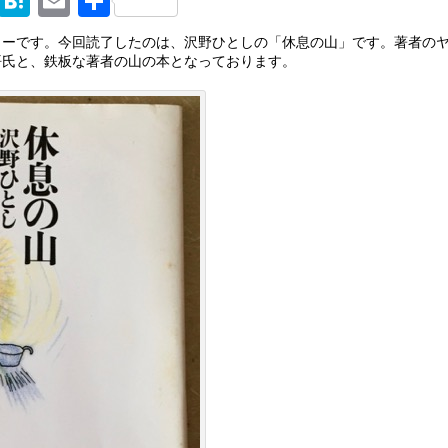
M
H
E
共
ix
at
m
有
リーです。今回読了したのは、沢野ひとしの「休息の山」です。著者の
en
ai
悟氏と、鉄板な著者の山の本となっております。
a
l