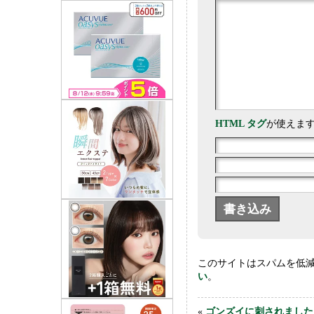
HTML タグ
が使えま
このサイトはスパムを低減す
い
。
«
ゴンズイに刺されました