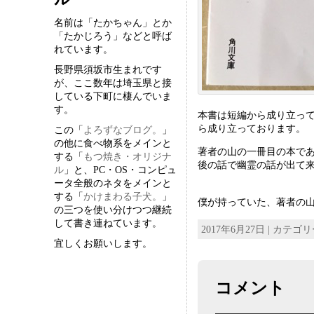
名前は「たかちゃん」とか
「たかじろう」などと呼ば
れています。
長野県須坂市生まれです
が、ここ数年は埼玉県と接
している下町に棲んでいま
す。
本書は短編から成り立っ
ら成り立っております。
この「
よろずなブログ。
」
の他に食べ物系をメインと
著者の山の一冊目の本で
する「
もつ焼き・オリジナ
後の話で幽霊の話が出て
ル
」と、PC・OS・コンピュ
ータ全般のネタをメインと
する「
かけまわる子犬。
」
僕が持っていた、著者の
の三つを使い分けつつ継続
して書き連ねています。
2017年6月27日 | カテゴ
宜しくお願いします。
コメント