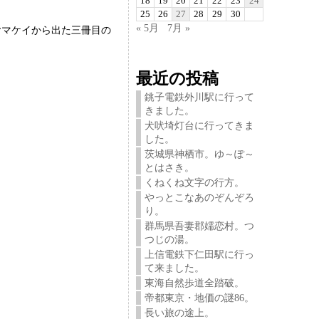
18
19
20
21
22
23
24
25
26
27
28
29
30
« 5月
7月 »
ヤマケイから出た三冊目の
最近の投稿
銚子電鉄外川駅に行って
きました。
犬吠埼灯台に行ってきま
した。
茨城県神栖市。ゆ～ぽ～
とはさき。
くねくね文字の行方。
やっとこなあのぞんぞろ
り。
群馬県吾妻郡嬬恋村。つ
つじの湯。
上信電鉄下仁田駅に行っ
て来ました。
東海自然歩道全踏破。
帝都東京・地価の謎86。
長い旅の途上。