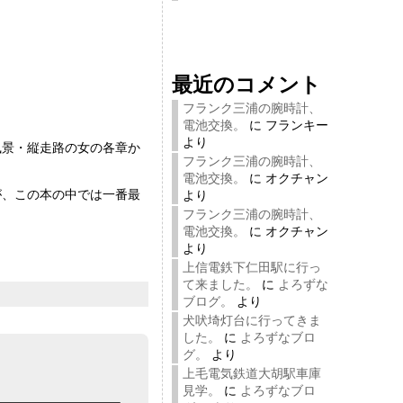
最近のコメント
フランク三浦の腕時計、
電池交換。
に
フランキー
より
風景・縦走路の女の各章か
フランク三浦の腕時計、
電池交換。
に
オクチャン
が、この本の中では一番最
より
フランク三浦の腕時計、
電池交換。
に
オクチャン
より
上信電鉄下仁田駅に行っ
て来ました。
に
よろずな
ブログ。
より
犬吠埼灯台に行ってきま
した。
に
よろずなブロ
グ。
より
上毛電気鉄道大胡駅車庫
見学。
に
よろずなブロ