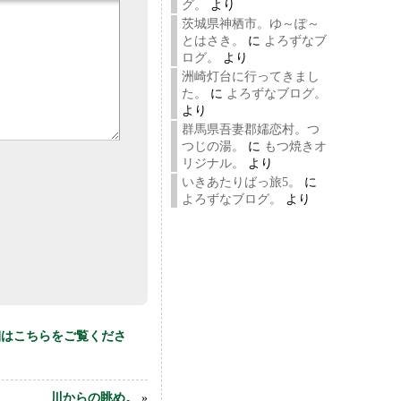
グ。
より
茨城県神栖市。ゆ～ぽ～
とはさき。
に
よろずなブ
ログ。
より
洲崎灯台に行ってきまし
た。
に
よろずなブログ。
より
群馬県吾妻郡嬬恋村。つ
つじの湯。
に
もつ焼きオ
リジナル。
より
いきあたりばっ旅5。
に
よろずなブログ。
より
細はこちらをご覧くださ
川からの眺め。
»