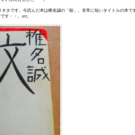
en
ai
ゴリネタです。今読んだ本は椎名誠の「蚊」。非常に短いタイトルの本で
a
l
です・・。orz。