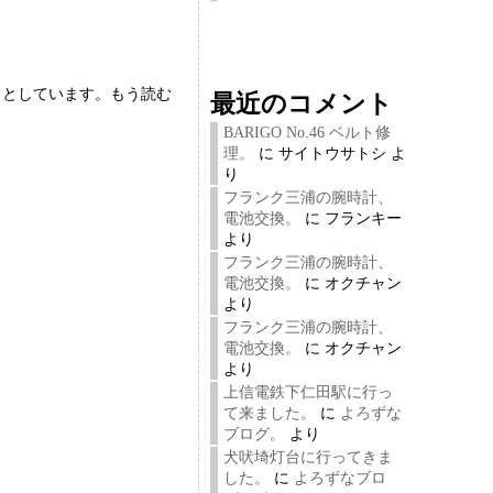
らとしています。もう読む
最近のコメント
BARIGO No.46 ベルト修
理。
に
サイトウサトシ
よ
り
フランク三浦の腕時計、
電池交換。
に
フランキー
より
フランク三浦の腕時計、
電池交換。
に
オクチャン
より
フランク三浦の腕時計、
電池交換。
に
オクチャン
より
上信電鉄下仁田駅に行っ
て来ました。
に
よろずな
ブログ。
より
犬吠埼灯台に行ってきま
した。
に
よろずなブロ