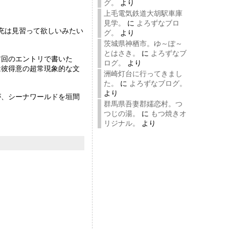
グ。
より
上毛電気鉄道大胡駅車庫
見学。
に
よろずなブロ
充は見習って欲しいみたい
グ。
より
茨城県神栖市。ゆ～ぽ～
とはさき。
に
よろずなブ
前回のエントリで書いた
ログ。
より
は彼得意の超常現象的な文
洲崎灯台に行ってきまし
た。
に
よろずなブログ。
より
が、シーナワールドを垣間
群馬県吾妻郡嬬恋村。つ
つじの湯。
に
もつ焼きオ
リジナル。
より