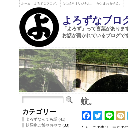
ホーム
よろずなブログ。
もつ焼きオリジナル。
かけまわる子犬。
よろずなブロ
「よろず」って言葉がありま
お話が書かれているブログで
蚊。
カテゴリー
F
T
Li
よろずなんでも話
(41)
ac
wi
ne
朝昼晩ご飯やおやつ
(33)
ふぅ。この本は、読むの