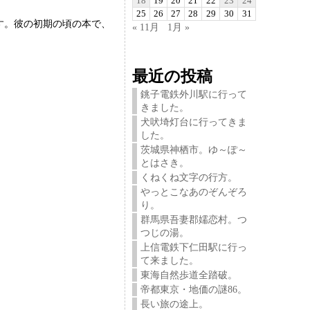
18
19
20
21
22
23
24
25
26
27
28
29
30
31
す。彼の初期の頃の本で、
« 11月
1月 »
最近の投稿
銚子電鉄外川駅に行って
きました。
犬吠埼灯台に行ってきま
した。
茨城県神栖市。ゆ～ぽ～
とはさき。
くねくね文字の行方。
やっとこなあのぞんぞろ
り。
群馬県吾妻郡嬬恋村。つ
つじの湯。
上信電鉄下仁田駅に行っ
て来ました。
東海自然歩道全踏破。
帝都東京・地価の謎86。
長い旅の途上。