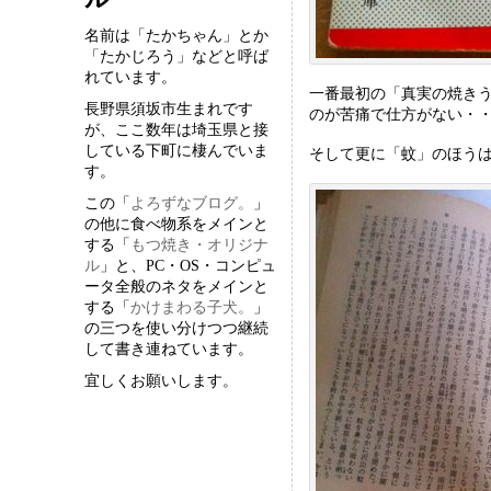
名前は「たかちゃん」とか
「たかじろう」などと呼ば
れています。
一番最初の「真実の焼き
長野県須坂市生まれです
のが苦痛で仕方がない・・。
が、ここ数年は埼玉県と接
している下町に棲んでいま
そして更に「蚊」のほうは
す。
この「
よろずなブログ。
」
の他に食べ物系をメインと
する「
もつ焼き・オリジナ
ル
」と、PC・OS・コンピュ
ータ全般のネタをメインと
する「
かけまわる子犬。
」
の三つを使い分けつつ継続
して書き連ねています。
宜しくお願いします。