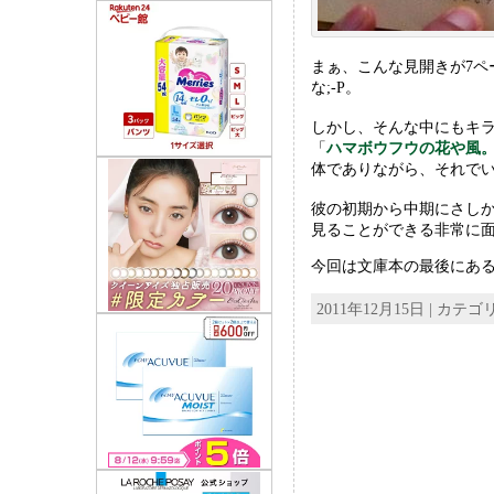
まぁ、こんな見開きが7
な;-P。
しかし、そんな中にもキ
「
ハマボウフウの花や風
体でありながら、それで
彼の初期から中期にさし
見ることができる非常に
今回は文庫本の最後にある
2011年12月15日 | カテ