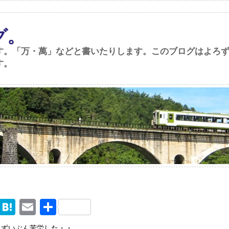
グ。
す。「万・萬」などと書いたりします。このブログはよろ
す。
M
H
E
共
ix
at
m
有
にずいぶん苦労した・・。