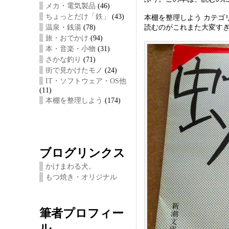
メカ・電気製品
(46)
eb
tt
i
ちょっとだけ「鉄」
(43)
本棚を整理しよう カテ
oo
er
温泉・銭湯
(78)
読むのがこれまた大変すぎ
旅・おでかけ
(94)
k
本・音楽・小物
(31)
さかな釣り
(71)
街で見かけたモノ
(24)
IT・ソフトウェア・OS他
(11)
本棚を整理しよう
(174)
ブログリンクス
かけまわる犬。
もつ焼き・オリジナル
筆者プロフィー
ル