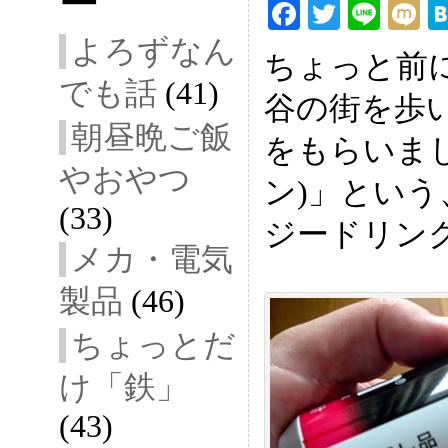
ー
F
T
Li
ac
wi
ne
ix
よろずなん
ちょっと前
eb
tt
i
でも話
(41)
谷の街を歩
oo
er
朝昼晩ご飯
k
をもらいました
やおやつ
ン)」とい
(33)
ジードリン
メカ・電気
製品
(46)
ちょっとだ
け「鉄」
(43)