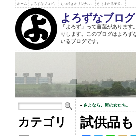
ホーム
よろずなブログ。
もつ焼きオリジナル。
かけまわる子犬。
よろずなブログ
「よろず」って言葉があります
りします。このブログはよろず
いるブログです。
«
さよなら、海の女たち。
試供品も
カテゴリ