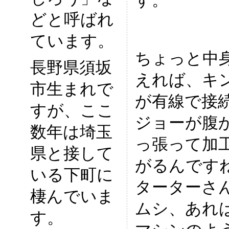
す。
どと呼ばれ
ています。
ちょっと中
長野県須坂
えれば、キ
市生まれで
が有線で接
すが、ここ
ジョーが腹
数年は埼玉
っ張って加
県と接して
がるんです
いる下町に
ターターさ
棲んでいま
ムシ、あれ
す。