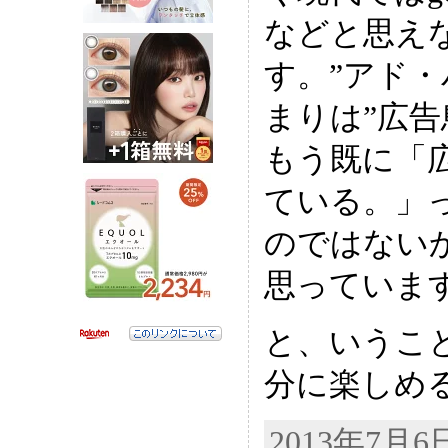
などと思え
す。”アド・
まりは”広告
もう既に「
ている。」
のではない
思っています;
と、いうこ
分に楽しめ
2013年7月