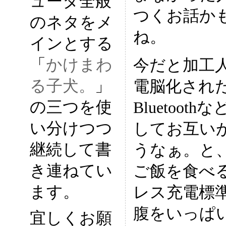
ュータ全般
つくお話か
のネタをメ
ね。
インとする
「
かけまわ
今だと加工
る子犬。
」
電脳化された
の三つを使
Bluetoo
い分けつつ
してお互い
継続して書
うなぁ。と
き連ねてい
ご飯を食べる
ます。
レス充電標
腹をいっぱ
宜しくお願