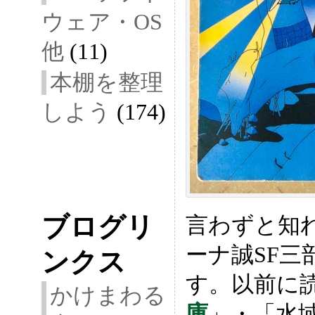
ウェア・OS
他
(11)
本棚を整理
しよう
(174)
ブログリ
言わずと知
ーナ誠SF三
ンクス
す。以前に
かけまわる
庫
」・「水