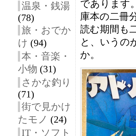
であります
温泉・銭湯
庫本の二冊
(78)
読む期間も
旅・おでか
と、いうの
け
(94)
か。
本・音楽・
小物
(31)
さかな釣り
(71)
街で見かけ
たモノ
(24)
IT・ソフト