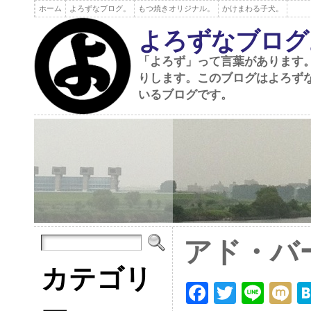
ホーム
よろずなブログ。
もつ焼きオリジナル。
かけまわる子犬。
よろずなブログ
「よろず」って言葉があります
りします。このブログはよろず
いるブログです。
アド・バ
カテゴリ
F
T
Li