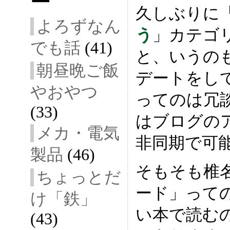
ー
ac
wi
ne
ix
久しぶりに
eb
tt
i
よろずなん
う
」カテゴ
oo
er
でも話
(41)
k
と、いうの
朝昼晩ご飯
デートをし
やおやつ
ってのは冗
(33)
はブログの
メカ・電気
非同期で可
製品
(46)
そもそも椎
ちょっとだ
ード」って
け「鉄」
い本で読む
(43)