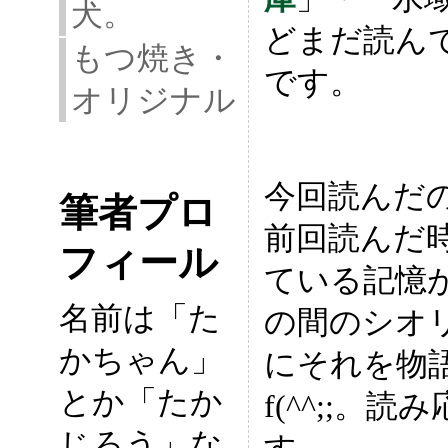
犬。
どまだ読ん
もつ焼き・
です。
オリジナル
今回読んだ
筆者プロ
前回読んだ
フィール
ている記憶
名前は「た
の間のシオ
かちゃん」
にそれを物
とか「たか
f(^^;;。
じろう」な