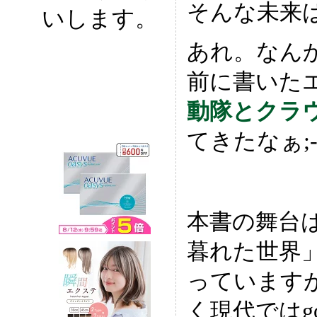
そんな未来は
いします。
あれ。なん
前に書いた
動隊とクラ
てきたなぁ;-
本書の舞台
暮れた世界
っています
く現代ではgo