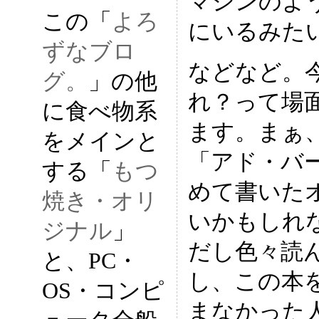
マシンのよ
この「
よろ
にいるみた
ずなブロ
などなど。
グ。
」の他
れ？って場
に食べ物系
ます。まぁ、
をメインと
「アド・バ
する「
もつ
めて書いた
焼き・オリ
いかもしれな
ジナル
」
だし色々読
と、PC・
し、この本
OS・コンピ
まなかった