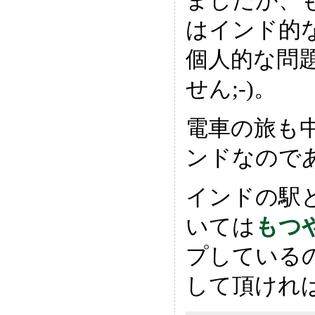
ましたが、
はインド的
個人的な問
せん;-)。
電車の旅も
ンドなので
インドの駅
いては
もつ
プしている
して頂けれ