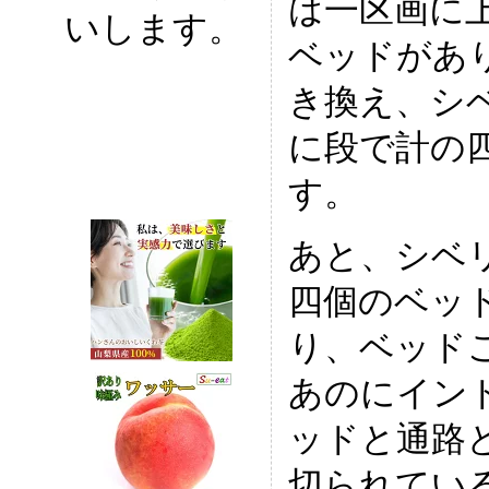
は一区画に
いします。
ベッドがあ
き換え、シ
に段で計の
す。
あと、シベ
四個のベッ
り、ベッド
あのにイン
ッドと通路
切られてい