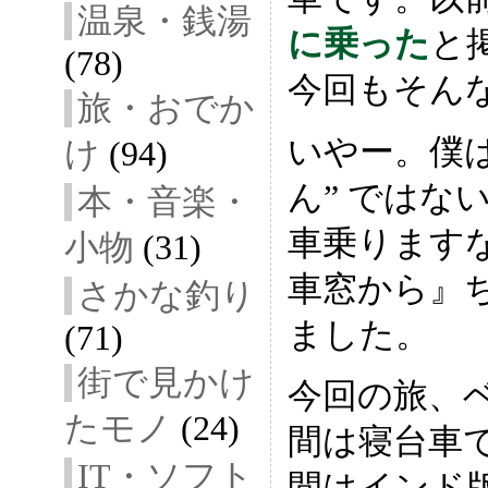
温泉・銭湯
に乗った
と
(78)
今回もそんな
旅・おでか
いやー。僕は
け
(94)
ん” ではな
本・音楽・
車乗りますな
小物
(31)
車窓から』
さかな釣り
ました。
(71)
街で見かけ
今回の旅、ベ
たモノ
(24)
間は寝台車で
IT・ソフト
間はインド