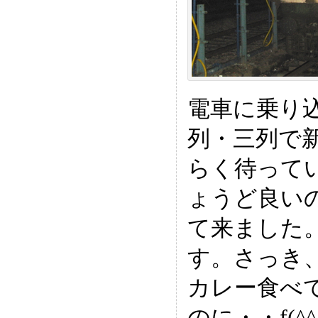
電車に乗り
列・三列で
らく待って
ょうど良い
て来ました
す。さっき
カレー食べ
のに・・f(^