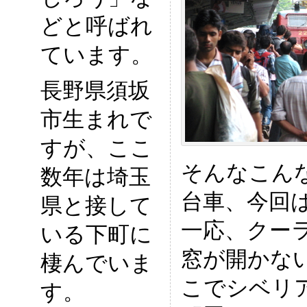
どと呼ばれ
ています。
長野県須坂
市生まれで
すが、ここ
そんなこん
数年は埼玉
台車、今回
県と接して
一応、クー
いる下町に
窓が開かな
棲んでいま
こでシベリ
す。