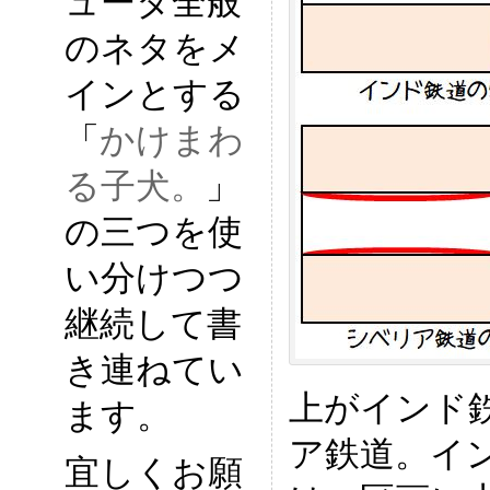
ュータ全般
のネタをメ
インとする
「
かけまわ
る子犬。
」
の三つを使
い分けつつ
継続して書
き連ねてい
上がインド
ます。
ア鉄道。イ
宜しくお願