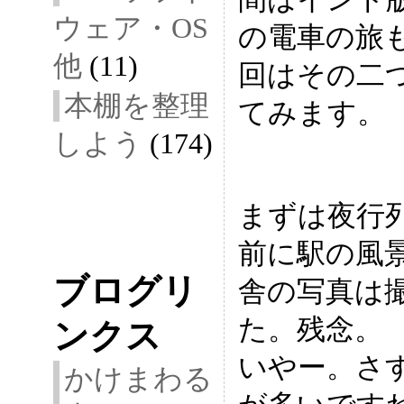
ウェア・OS
の電車の旅
他
(11)
回はその二
本棚を整理
てみます。
しよう
(174)
まずは夜行
前に駅の風
ブログリ
舎の写真は
た。残念。
ンクス
いやー。さ
かけまわる