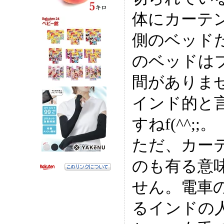
体にカーテ
側のベッド
のベッドは
間がありま
インド的と
すねf(^^;;。
ただ、カー
のも有る意
せん。電車
るインドの