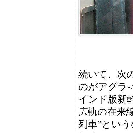
続いて、次
のがアグラ-
インド版新
広軌の在来
列車”とい