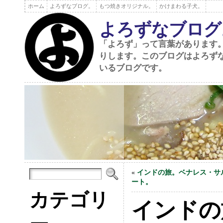
ホーム
よろずなブログ。
もつ焼きオリジナル。
かけまわる子犬。
よろずなブログ
「よろず」って言葉があります
りします。このブログはよろず
いるブログです。
«
インドの旅。ベナレス・サ
ート。
カテゴリ
インドの