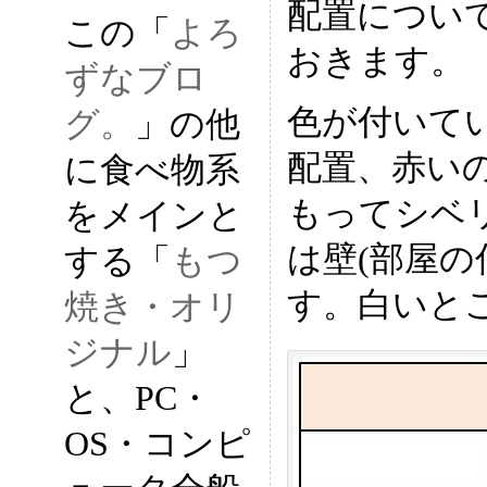
配置につい
この「
よろ
おきます。
ずなブロ
色が付いて
グ。
」の他
配置、赤い
に食べ物系
もってシベ
をメインと
は壁(部屋の
する「
もつ
す。白いと
焼き・オリ
ジナル
」
と、PC・
OS・コンピ