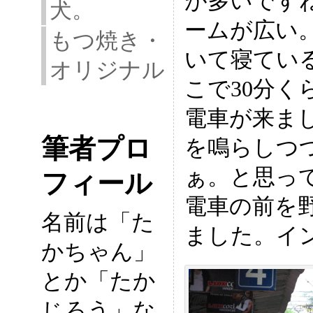
が多いです
犬。
ームが広い
もつ焼き・
いて寝てい
オリジナル
こで30分く
電車が来ま
筆者プロ
を鳴らしつ
ぁ。と思って
フィール
電車の前を
名前は「た
ました。イン
かちゃん」
とか「たか
じろう」な