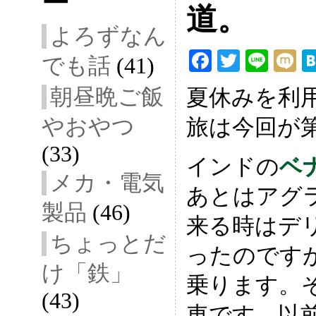
ー
道。
よろずなん
F
T
Li
でも話
(41)
ac
wi
ne
ix
朝昼晩ご飯
夏休みを利
eb
tt
i
やおやつ
旅は今回が第
oo
er
k
(33)
インドの
ベ
メカ・電気
あとはアグ
製品
(46)
来る時はデ
ちょっとだ
ったのです
け「鉄」
乗ります。
(43)
車です。以