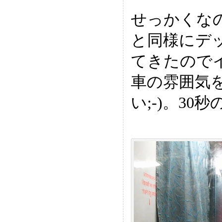
せっかくな
と同様にデ
てきたので
車の雰囲気
い;-)。30