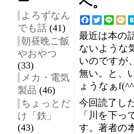
ー
へ。
よろずなん
F
T
Li
でも話
(41)
ac
wi
ne
ix
最近は本の
eb
tt
i
朝昼晩ご飯
ないような
oo
er
やおやつ
k
いのですが
(33)
無い。と、
メカ・電気
ょうなぁf(^^
製品
(46)
今回読了し
ちょっとだ
「川を下っ
け「鉄」
(43)
す。著者の