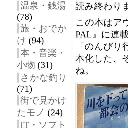
温泉・銭湯
読み終わり
(78)
この本はアウ
旅・おでか
PAL』に連
け
(94)
「のんびり
本・音楽・
本化した、
小物
(31)
ね。
さかな釣り
(71)
街で見かけ
たモノ
(24)
IT・ソフト