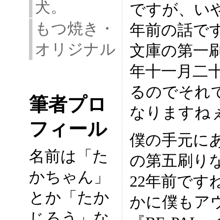
犬。
ですが、いや
もつ焼き・
年前の話で
オリジナル
文庫の第一
年十一月二
るのでそれで
筆者プロ
なりますね
フィール
僕の手元に
名前は「た
の第五刷り
かちゃん」
22年前です
とか「たか
かに僕もア
じろう」な