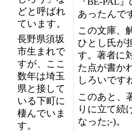
『BE-PA
どと呼ばれ
あったんです
ています。
この文庫、
長野県須坂
ひとし氏が
市生まれで
す。著者に
すが、ここ
た点が書か
数年は埼玉
しろいですね;
県と接して
このあと、
いる下町に
りに立て続
棲んでいま
なった;-)。
す。